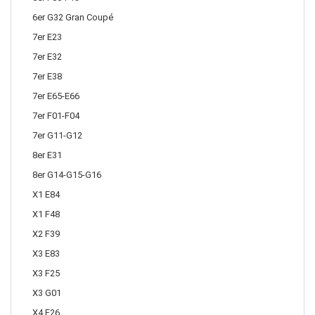
6er G32 Gran Coupé
7er E23
7er E32
7er E38
7er E65-E66
7er F01-F04
7er G11-G12
8er E31
8er G14-G15-G16
X1 E84
X1 F48
X2 F39
X3 E83
X3 F25
X3 G01
X4 F26