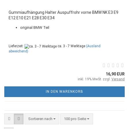
Gummiaufhängung Halter Auspuffrohr vorne BMW NK E3 E9
E12 E10 E21 E28 E30 E34
original BMW Teil
Lieferzeit:
ca. 3 - 7 Werktage
(Ausland
abweichend)
16,90 EUR
inkl. 19% MwSt. zzgl.
Versand
IN DEN WARENKORB
Sortieren nach
100 pro Seite