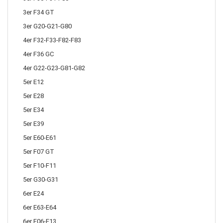
3er F34 GT
3er G20-G21-G80
4er F32-F33-F82-F83
4er F36 GC
4er G22-G23-G81-G82
5er E12
5er E28
5er E34
5er E39
5er E60-E61
5er F07 GT
5er F10-F11
5er G30-G31
6er E24
6er E63-E64
6er F06-F13