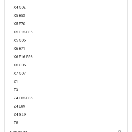
X4 G02
X5 E53
X5 E70
X5 F15-F85
X5 G05
X6 E71
X6 F16-F86
X6 G06
X7 G07
Z1
Z3
Z4 E85-E86
Z4 E89
Z4 G29
Z8