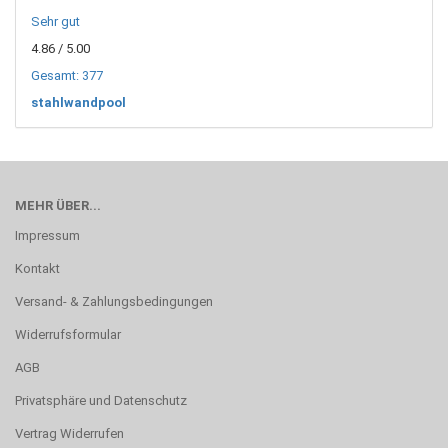
Sehr gut
4.86
/ 5.00
Gesamt: 377
stahlwandpool
MEHR ÜBER...
Impressum
Kontakt
Versand- & Zahlungsbedingungen
Widerrufsformular
AGB
Privatsphäre und Datenschutz
Vertrag Widerrufen