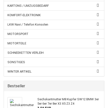
KARTONS / UMZUGSBEDARF
KOMFORT-ELEKTRONIK
LKW Navi / Telefon Konsolen
MOTORSPORT
MOTORTEILE
SCHNEEKETTEN VERLEIH
SONSTIGES
WINTER ARTIKEL
Bestseller
Sechskantmutter M8 Kupfer SW12 BMW 3er
5er 6er 7er 8er X3 X5 Z3 Z4
3,59 EUR