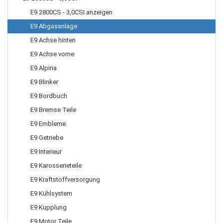
E9 2800CS - 3,0CSI anzeigen
E9 Abgasanlage
E9 Achse hinten
E9 Achse vorne
E9 Alpina
E9 Blinker
E9 Bordbuch
E9 Bremse Teile
E9 Embleme
E9 Getriebe
E9 Interieur
E9 Karosserieteile
E9 Kraftstoffversorgung
E9 Kühlsystem
E9 Kupplung
E9 Motor Teile