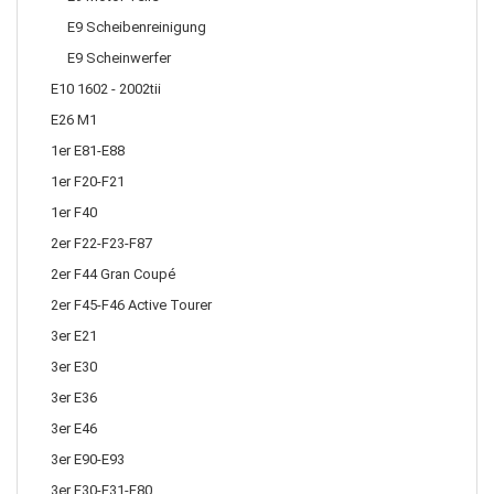
E9 Scheibenreinigung
E9 Scheinwerfer
E10 1602 - 2002tii
E26 M1
1er E81-E88
1er F20-F21
1er F40
2er F22-F23-F87
2er F44 Gran Coupé
2er F45-F46 Active Tourer
3er E21
3er E30
3er E36
3er E46
3er E90-E93
3er F30-F31-F80