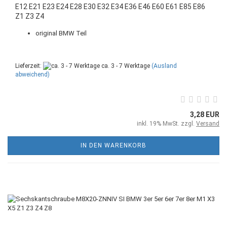
E12 E21 E23 E24 E28 E30 E32 E34 E36 E46 E60 E61 E85 E86
Z1 Z3 Z4
original BMW Teil
Lieferzeit:
ca. 3 - 7 Werktage
(Ausland
abweichend)
3,28 EUR
inkl. 19% MwSt. zzgl.
Versand
IN DEN WARENKORB