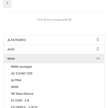
1
1
bis
5
(von insgesamt
5
)
ALFA ROMEO
AUDI
BMW
BMW anzeigen
AC SCHNITZER
ALPINA
BMW
NK Neue Klasse
E3 2500 - 3,0i
E9 2800CS - 3,0CSI