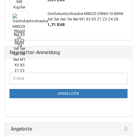
Sechskantschraube M8X20-ZNNIV SI BMW
3er 5er 6er 7er 8er M1 X3 X5 Z1 Z3 Z4 Z8
1,71 EUR
Newsletter-Anmeldung
ANMELDEN
Angebote