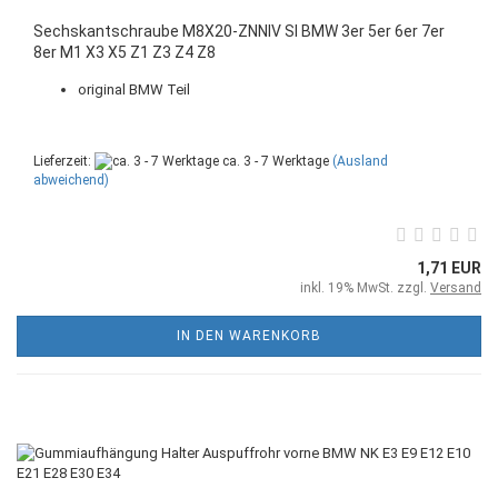
Sechskantschraube M8X20-ZNNIV SI BMW 3er 5er 6er 7er
8er M1 X3 X5 Z1 Z3 Z4 Z8
original BMW Teil
Lieferzeit:
ca. 3 - 7 Werktage
(Ausland
abweichend)
1,71 EUR
inkl. 19% MwSt. zzgl.
Versand
IN DEN WARENKORB