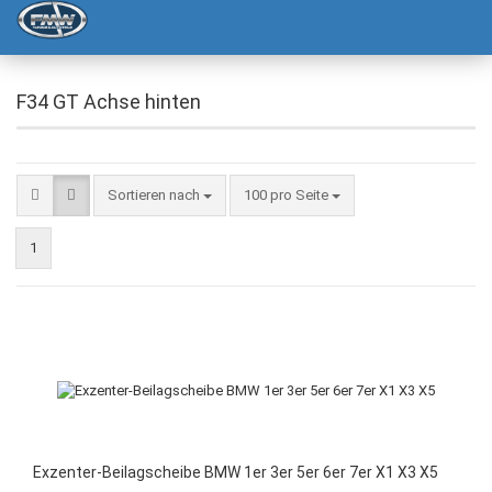
F34 GT Achse hinten
Sortieren nach
100 pro Seite
1
Exzenter-Beilagscheibe BMW 1er 3er 5er 6er 7er X1 X3 X5