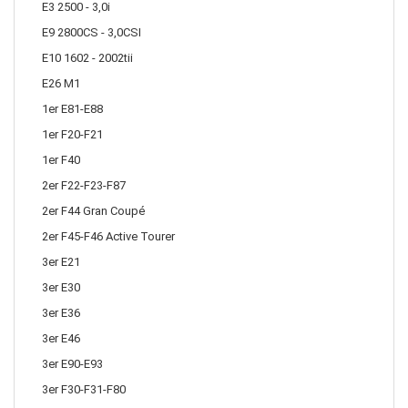
E3 2500 - 3,0i
E9 2800CS - 3,0CSI
E10 1602 - 2002tii
E26 M1
1er E81-E88
1er F20-F21
1er F40
2er F22-F23-F87
2er F44 Gran Coupé
2er F45-F46 Active Tourer
3er E21
3er E30
3er E36
3er E46
3er E90-E93
3er F30-F31-F80