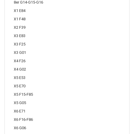
8er G14-G15-G16
X1 E84
X1 F48
X2 F39
X3 E83
X3 F25
X3 G01
X4 F26
X4 G02
X5 E53
X5 E70
X5 F15-F85
X5 G05
X6 E71
X6 F16-F86
X6 G06