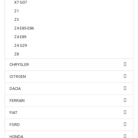
X7 G07
Z1
Z3
Z4 E85-E86
Z4 E89
Z4 G29
Z8
CHRYSLER
CITROEN
DACIA
FERRARI
FIAT
FORD
HONDA