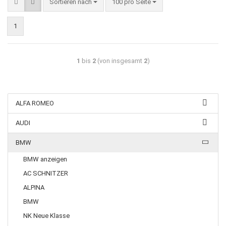
Sortieren nach
100 pro Seite
1
1
bis
2
(von insgesamt
2
)
ALFA ROMEO
AUDI
BMW
BMW anzeigen
AC SCHNITZER
ALPINA
BMW
NK Neue Klasse