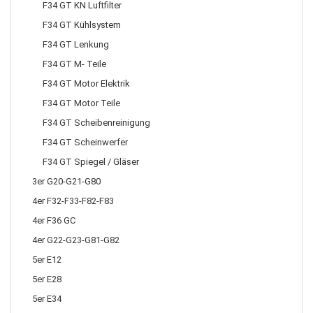
F34 GT KN Luftfilter
F34 GT Kühlsystem
F34 GT Lenkung
F34 GT M- Teile
F34 GT Motor Elektrik
F34 GT Motor Teile
F34 GT Scheibenreinigung
F34 GT Scheinwerfer
F34 GT Spiegel / Gläser
3er G20-G21-G80
4er F32-F33-F82-F83
4er F36 GC
4er G22-G23-G81-G82
5er E12
5er E28
5er E34