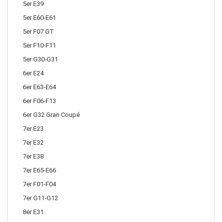
5er E39
5er E60-E61
5er F07 GT
5er F10-F11
5er G30-G31
6er E24
6er E63-E64
6er F06-F13
6er G32 Gran Coupé
7er E23
7er E32
7er E38
7er E65-E66
7er F01-F04
7er G11-G12
8er E31