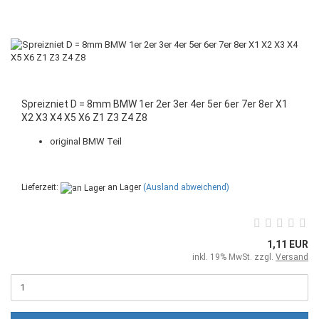
Spreizniet D = 8mm BMW 1er 2er 3er 4er 5er 6er 7er 8er X1
X2 X3 X4 X5 X6 Z1 Z3 Z4 Z8
original BMW Teil
Lieferzeit:
an Lager
(Ausland abweichend)
1,11 EUR
inkl. 19% MwSt. zzgl.
Versand