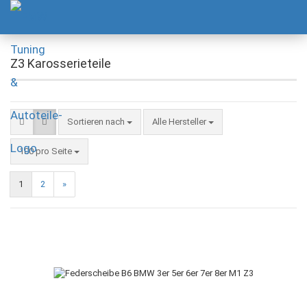
Z3 Karosserieteile
Sortieren nach
Alle Hersteller
100 pro Seite
1
2
»