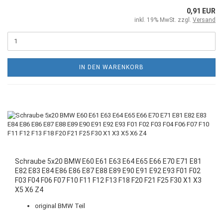
0,91 EUR
inkl. 19% MwSt. zzgl.
Versand
IN DEN WARENKORB
Schraube 5x20 BMW E60 E61 E63 E64 E65 E66 E70 E71 E81
E82 E83 E84 E86 E86 E87 E88 E89 E90 E91 E92 E93 F01 F02
F03 F04 F06 F07 F10 F11 F12 F13 F18 F20 F21 F25 F30 X1 X3
X5 X6 Z4
original BMW Teil