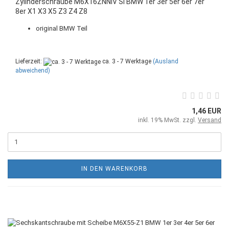
Zylinderschraube M6X16ZNNIV SI BMW 1er 3er 5er 6er 7er
8er X1 X3 X5 Z3 Z4 Z8
original BMW Teil
Lieferzeit:
ca. 3 - 7 Werktage
(Ausland
abweichend)
1,46 EUR
inkl. 19% MwSt. zzgl.
Versand
IN DEN WARENKORB