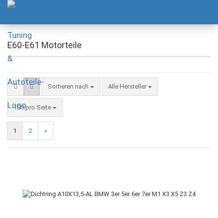
E60-E61 Motorteile
Sortieren nach
Alle Hersteller
100 pro Seite
1
2
»