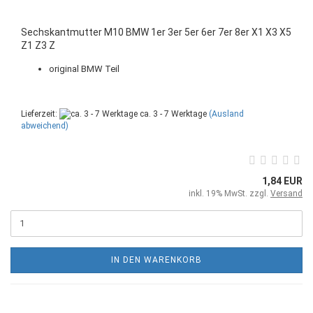
Sechskantmutter M10 BMW 1er 3er 5er 6er 7er 8er X1 X3 X5
Z1 Z3 Z
original BMW Teil
Lieferzeit:
ca. 3 - 7 Werktage
(Ausland
abweichend)
1,84 EUR
inkl. 19% MwSt. zzgl.
Versand
IN DEN WARENKORB