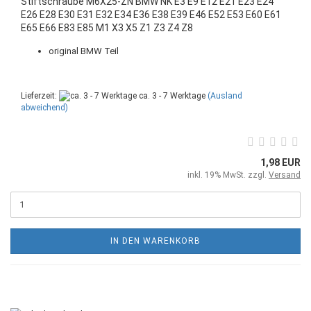
Stiftschraube M6X25-ZN BMW NK E3 E9 E12 E21 E23 E24
E26 E28 E30 E31 E32 E34 E36 E38 E39 E46 E52 E53 E60 E61
E65 E66 E83 E85 M1 X3 X5 Z1 Z3 Z4 Z8
original BMW Teil
Lieferzeit:
ca. 3 - 7 Werktage
(Ausland
abweichend)
1,98 EUR
inkl. 19% MwSt. zzgl.
Versand
IN DEN WARENKORB