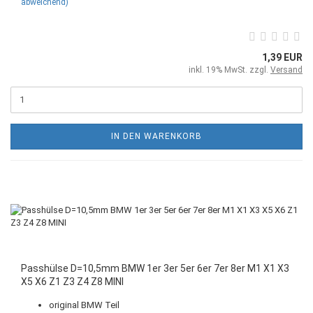
abweichend)
1,39 EUR
inkl. 19% MwSt. zzgl.
Versand
IN DEN WARENKORB
Passhülse D=10,5mm BMW 1er 3er 5er 6er 7er 8er M1 X1 X3
X5 X6 Z1 Z3 Z4 Z8 MINI
original BMW Teil