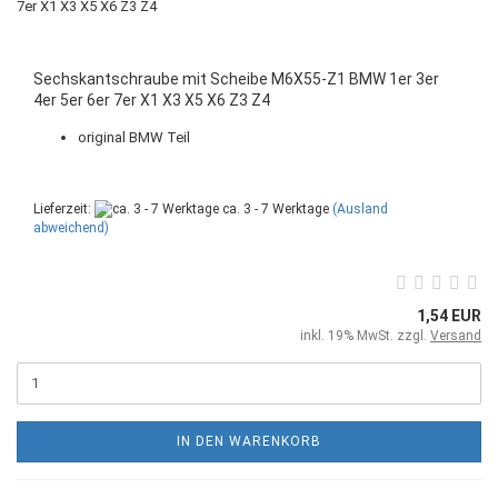
Sechskantschraube mit Scheibe M6X55-Z1 BMW 1er 3er
4er 5er 6er 7er X1 X3 X5 X6 Z3 Z4
original BMW Teil
Lieferzeit:
ca. 3 - 7 Werktage
(Ausland
abweichend)
1,54 EUR
inkl. 19% MwSt. zzgl.
Versand
IN DEN WARENKORB