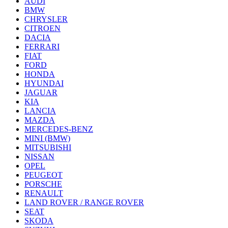
AUDI
BMW
CHRYSLER
CITROEN
DACIA
FERRARI
FIAT
FORD
HONDA
HYUNDAI
JAGUAR
KIA
LANCIA
MAZDA
MERCEDES-BENZ
MINI (BMW)
MITSUBISHI
NISSAN
OPEL
PEUGEOT
PORSCHE
RENAULT
LAND ROVER / RANGE ROVER
SEAT
SKODA