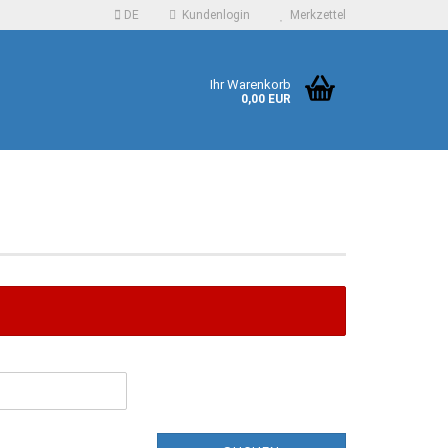
DE
Kundenlogin
Merkzettel
Ihr Warenkorb
0,00 EUR
 erstellen
ort vergessen?