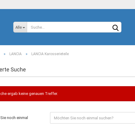
Sprache auswählen
Alle
»
»
LANCIA
LANCIA Karosserieteile
erte Suche
Konto
che ergab keine genauen Treffer.
Passw
Sie noch einmal