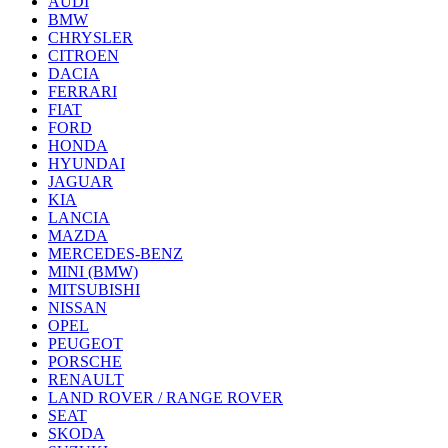
AUDI
BMW
CHRYSLER
CITROEN
DACIA
FERRARI
FIAT
FORD
HONDA
HYUNDAI
JAGUAR
KIA
LANCIA
MAZDA
MERCEDES-BENZ
MINI (BMW)
MITSUBISHI
NISSAN
OPEL
PEUGEOT
PORSCHE
RENAULT
LAND ROVER / RANGE ROVER
SEAT
SKODA