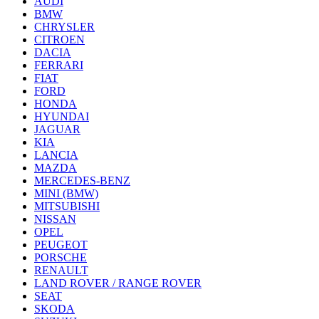
AUDI
BMW
CHRYSLER
CITROEN
DACIA
FERRARI
FIAT
FORD
HONDA
HYUNDAI
JAGUAR
KIA
LANCIA
MAZDA
MERCEDES-BENZ
MINI (BMW)
MITSUBISHI
NISSAN
OPEL
PEUGEOT
PORSCHE
RENAULT
LAND ROVER / RANGE ROVER
SEAT
SKODA