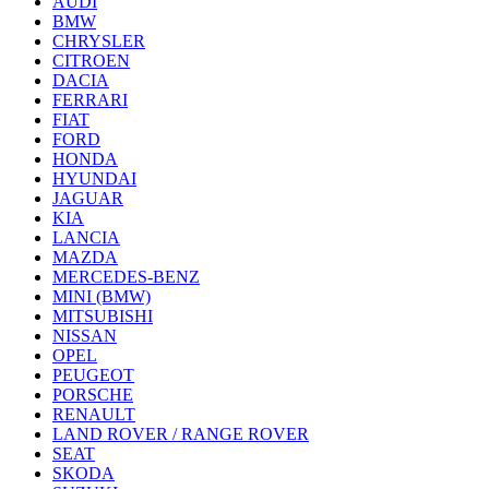
AUDI
BMW
CHRYSLER
CITROEN
DACIA
FERRARI
FIAT
FORD
HONDA
HYUNDAI
JAGUAR
KIA
LANCIA
MAZDA
MERCEDES-BENZ
MINI (BMW)
MITSUBISHI
NISSAN
OPEL
PEUGEOT
PORSCHE
RENAULT
LAND ROVER / RANGE ROVER
SEAT
SKODA