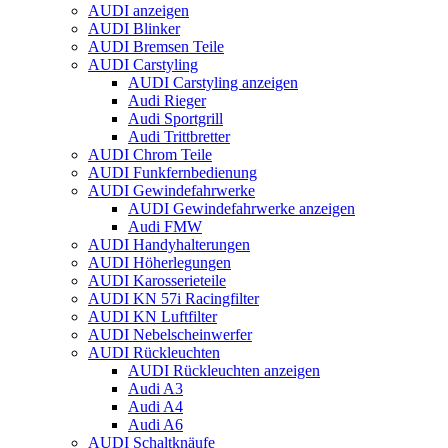
AUDI anzeigen
AUDI Blinker
AUDI Bremsen Teile
AUDI Carstyling
AUDI Carstyling anzeigen
Audi Rieger
Audi Sportgrill
Audi Trittbretter
AUDI Chrom Teile
AUDI Funkfernbedienung
AUDI Gewindefahrwerke
AUDI Gewindefahrwerke anzeigen
Audi FMW
AUDI Handyhalterungen
AUDI Höherlegungen
AUDI Karosserieteile
AUDI KN 57i Racingfilter
AUDI KN Luftfilter
AUDI Nebelscheinwerfer
AUDI Rückleuchten
AUDI Rückleuchten anzeigen
Audi A3
Audi A4
Audi A6
AUDI Schaltknäufe