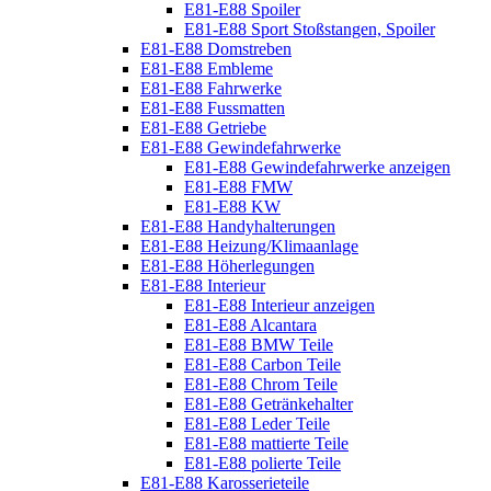
E81-E88 Spoiler
E81-E88 Sport Stoßstangen, Spoiler
E81-E88 Domstreben
E81-E88 Embleme
E81-E88 Fahrwerke
E81-E88 Fussmatten
E81-E88 Getriebe
E81-E88 Gewindefahrwerke
E81-E88 Gewindefahrwerke anzeigen
E81-E88 FMW
E81-E88 KW
E81-E88 Handyhalterungen
E81-E88 Heizung/Klimaanlage
E81-E88 Höherlegungen
E81-E88 Interieur
E81-E88 Interieur anzeigen
E81-E88 Alcantara
E81-E88 BMW Teile
E81-E88 Carbon Teile
E81-E88 Chrom Teile
E81-E88 Getränkehalter
E81-E88 Leder Teile
E81-E88 mattierte Teile
E81-E88 polierte Teile
E81-E88 Karosserieteile