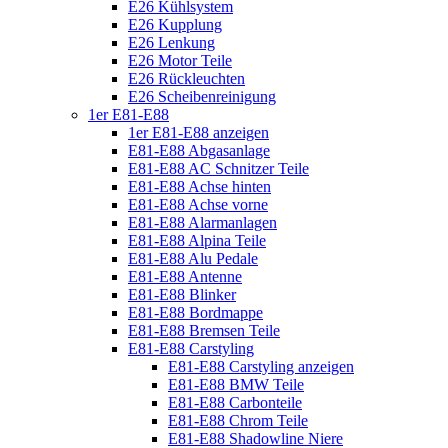
E26 Kühlsystem
E26 Kupplung
E26 Lenkung
E26 Motor Teile
E26 Rückleuchten
E26 Scheibenreinigung
1er E81-E88
1er E81-E88 anzeigen
E81-E88 Abgasanlage
E81-E88 AC Schnitzer Teile
E81-E88 Achse hinten
E81-E88 Achse vorne
E81-E88 Alarmanlagen
E81-E88 Alpina Teile
E81-E88 Alu Pedale
E81-E88 Antenne
E81-E88 Blinker
E81-E88 Bordmappe
E81-E88 Bremsen Teile
E81-E88 Carstyling
E81-E88 Carstyling anzeigen
E81-E88 BMW Teile
E81-E88 Carbonteile
E81-E88 Chrom Teile
E81-E88 Shadowline Niere