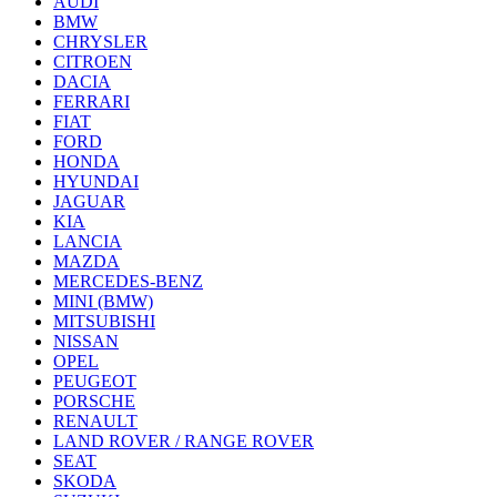
AUDI
BMW
CHRYSLER
CITROEN
DACIA
FERRARI
FIAT
FORD
HONDA
HYUNDAI
JAGUAR
KIA
LANCIA
MAZDA
MERCEDES-BENZ
MINI (BMW)
MITSUBISHI
NISSAN
OPEL
PEUGEOT
PORSCHE
RENAULT
LAND ROVER / RANGE ROVER
SEAT
SKODA