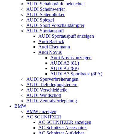
AUDI Schaltknäufe beleuchtet
AUDI Scheinwerfer
AUDI Seitenblinker
AUDI Spiegel
AUDI Sport Vorschalldämpfer
AUDI Sportauspuff
AUDI Sportauspuff anzeigen
Audi Bastuck
Audi Eisenmann
Audi Novus
Audi Novus anzeigen
AUDI A3 (8L)
AUDI A3 (8P)
AUDI A3 Sportback (8PA)
AUDI Spurverbreiterungen
AUDI Tieferlegungsfedern
AUDI Verschleißteile
AUDI Windschott
AUDI Zentralverriegelung
BMW
BMW anzeigen
AC SCHNITZER
AC SCHNITZER anzeigen
AC Schnitzer Accessoires
AC Schnitzer Aufkleber