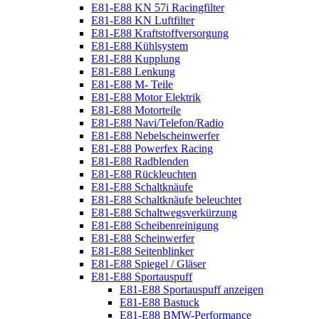
E81-E88 KN 57i Racingfilter
E81-E88 KN Luftfilter
E81-E88 Kraftstoffversorgung
E81-E88 Kühlsystem
E81-E88 Kupplung
E81-E88 Lenkung
E81-E88 M- Teile
E81-E88 Motor Elektrik
E81-E88 Motorteile
E81-E88 Navi/Telefon/Radio
E81-E88 Nebelscheinwerfer
E81-E88 Powerfex Racing
E81-E88 Radblenden
E81-E88 Rückleuchten
E81-E88 Schaltknäufe
E81-E88 Schaltknäufe beleuchtet
E81-E88 Schaltwegsverkürzung
E81-E88 Scheibenreinigung
E81-E88 Scheinwerfer
E81-E88 Seitenblinker
E81-E88 Spiegel / Gläser
E81-E88 Sportauspuff
E81-E88 Sportauspuff anzeigen
E81-E88 Bastuck
E81-E88 BMW-Performance