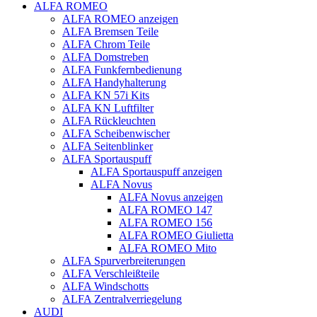
ALFA ROMEO
ALFA ROMEO anzeigen
ALFA Bremsen Teile
ALFA Chrom Teile
ALFA Domstreben
ALFA Funkfernbedienung
ALFA Handyhalterung
ALFA KN 57i Kits
ALFA KN Luftfilter
ALFA Rückleuchten
ALFA Scheibenwischer
ALFA Seitenblinker
ALFA Sportauspuff
ALFA Sportauspuff anzeigen
ALFA Novus
ALFA Novus anzeigen
ALFA ROMEO 147
ALFA ROMEO 156
ALFA ROMEO Giulietta
ALFA ROMEO Mito
ALFA Spurverbreiterungen
ALFA Verschleißteile
ALFA Windschotts
ALFA Zentralverriegelung
AUDI