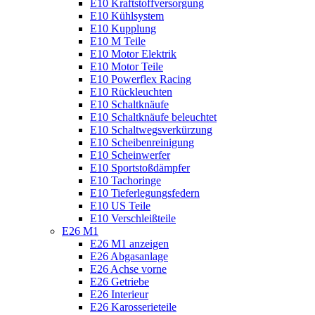
E10 Kraftstoffversorgung
E10 Kühlsystem
E10 Kupplung
E10 M Teile
E10 Motor Elektrik
E10 Motor Teile
E10 Powerflex Racing
E10 Rückleuchten
E10 Schaltknäufe
E10 Schaltknäufe beleuchtet
E10 Schaltwegsverkürzung
E10 Scheibenreinigung
E10 Scheinwerfer
E10 Sportstoßdämpfer
E10 Tachoringe
E10 Tieferlegungsfedern
E10 US Teile
E10 Verschleißteile
E26 M1
E26 M1 anzeigen
E26 Abgasanlage
E26 Achse vorne
E26 Getriebe
E26 Interieur
E26 Karosserieteile