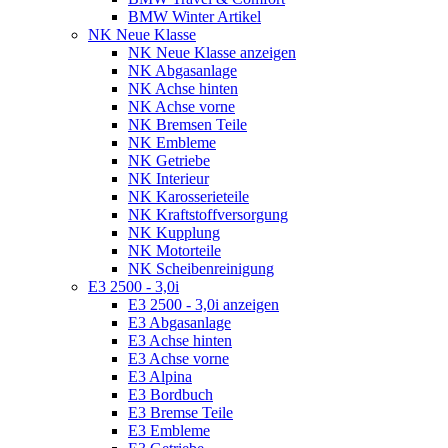
BMW Winter Artikel
NK Neue Klasse
NK Neue Klasse anzeigen
NK Abgasanlage
NK Achse hinten
NK Achse vorne
NK Bremsen Teile
NK Embleme
NK Getriebe
NK Interieur
NK Karosserieteile
NK Kraftstoffversorgung
NK Kupplung
NK Motorteile
NK Scheibenreinigung
E3 2500 - 3,0i
E3 2500 - 3,0i anzeigen
E3 Abgasanlage
E3 Achse hinten
E3 Achse vorne
E3 Alpina
E3 Bordbuch
E3 Bremse Teile
E3 Embleme