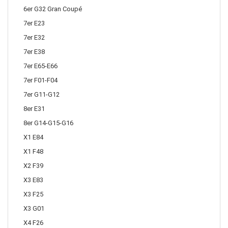
6er G32 Gran Coupé
7er E23
7er E32
7er E38
7er E65-E66
7er F01-F04
7er G11-G12
8er E31
8er G14-G15-G16
X1 E84
X1 F48
X2 F39
X3 E83
X3 F25
X3 G01
X4 F26