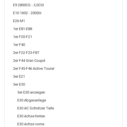
E9 2800CS - 3,0CSI
E10 1602 - 2002tii
E26 M1
1er E81-E88
1er F20-F21
1er F40
2er F22-F23-F87
2er F44 Gran Coupé
2er F45-F46 Active Tourer
3er E21
3er E30
3er E30 anzeigen
E30 Abgasanlage
E30 AC Schnitzer Teile
E30 Achse hinten
E30 Achse vorne