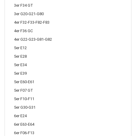
3er F34 GT
3er G20-G21-G80
4er F32-F33-F82-F83
4er F36 GC
4er G22-G23-G81-G82
5er E12
5er E28
5er E34
5er E39
5er E60-E61
5er F07 GT
5er F10-F11
5er G30-G31
6er E24
6er E63-E64
6er F06-F13