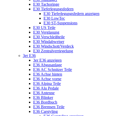
E30 Tachoringe
E30 Tieferlegungsfedern
E30 Tieferlegungsfedern anzeigen
E30 LowTec
E30 ST-Suspensions
E30 US Teile
E30 Verglasung
E30 Verschleißteile
E30 Windabweiser
E30 Windschott/Verdeck
E30 Zentralverriegelung
3er E36
3er E36 anzeigen
E36 Abgasanlage
E36 AC Schnitzer Teile
E36 Achse hinten
E36 Achse vorne
E36 Alpina Teile
E36 Alu Pedale
E36 Antenne
E36 Blinker
E36 Bordbuch
E36 Bremsen Teile
E36 Carstyling