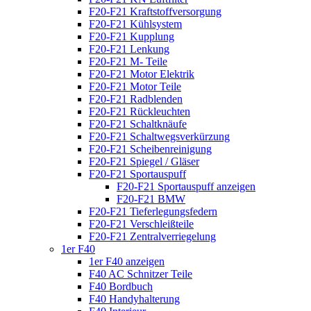
F20-F21 Kraftstoffversorgung
F20-F21 Kühlsystem
F20-F21 Kupplung
F20-F21 Lenkung
F20-F21 M- Teile
F20-F21 Motor Elektrik
F20-F21 Motor Teile
F20-F21 Radblenden
F20-F21 Rückleuchten
F20-F21 Schaltknäufe
F20-F21 Schaltwegsverkürzung
F20-F21 Scheibenreinigung
F20-F21 Spiegel / Gläser
F20-F21 Sportauspuff
F20-F21 Sportauspuff anzeigen
F20-F21 BMW
F20-F21 Tieferlegungsfedern
F20-F21 Verschleißteile
F20-F21 Zentralverriegelung
1er F40
1er F40 anzeigen
F40 AC Schnitzer Teile
F40 Bordbuch
F40 Handyhalterung