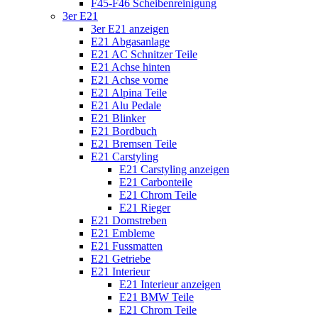
F45-F46 Scheibenreinigung
3er E21
3er E21 anzeigen
E21 Abgasanlage
E21 AC Schnitzer Teile
E21 Achse hinten
E21 Achse vorne
E21 Alpina Teile
E21 Alu Pedale
E21 Blinker
E21 Bordbuch
E21 Bremsen Teile
E21 Carstyling
E21 Carstyling anzeigen
E21 Carbonteile
E21 Chrom Teile
E21 Rieger
E21 Domstreben
E21 Embleme
E21 Fussmatten
E21 Getriebe
E21 Interieur
E21 Interieur anzeigen
E21 BMW Teile
E21 Chrom Teile