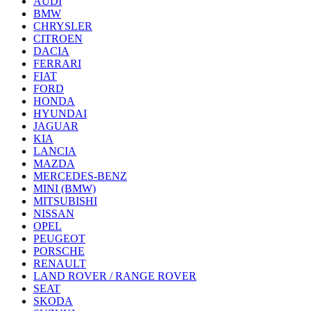
AUDI
BMW
CHRYSLER
CITROEN
DACIA
FERRARI
FIAT
FORD
HONDA
HYUNDAI
JAGUAR
KIA
LANCIA
MAZDA
MERCEDES-BENZ
MINI (BMW)
MITSUBISHI
NISSAN
OPEL
PEUGEOT
PORSCHE
RENAULT
LAND ROVER / RANGE ROVER
SEAT
SKODA