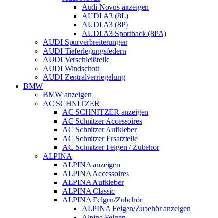
Audi Novus anzeigen
AUDI A3 (8L)
AUDI A3 (8P)
AUDI A3 Sportback (8PA)
AUDI Spurverbreiterungen
AUDI Tieferlegungsfedern
AUDI Verschleißteile
AUDI Windschott
AUDI Zentralverriegelung
BMW
BMW anzeigen
AC SCHNITZER
AC SCHNITZER anzeigen
AC Schnitzer Accessoires
AC Schnitzer Aufkleber
AC Schnitzer Ersatzteile
AC Schnitzer Felgen / Zubehör
ALPINA
ALPINA anzeigen
ALPINA Accessoires
ALPINA Aufkleber
ALPINA Classic
ALPINA Felgen/Zubehör
ALPINA Felgen/Zubehör anzeigen
Alpina Felgen