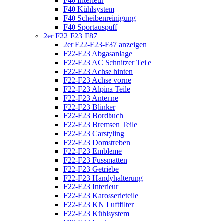
F40 Interieur
F40 Kühlsystem
F40 Scheibenreinigung
F40 Sportauspuff
2er F22-F23-F87
2er F22-F23-F87 anzeigen
F22-F23 Abgasanlage
F22-F23 AC Schnitzer Teile
F22-F23 Achse hinten
F22-F23 Achse vorne
F22-F23 Alpina Teile
F22-F23 Antenne
F22-F23 Blinker
F22-F23 Bordbuch
F22-F23 Bremsen Teile
F22-F23 Carstyling
F22-F23 Domstreben
F22-F23 Embleme
F22-F23 Fussmatten
F22-F23 Getriebe
F22-F23 Handyhalterung
F22-F23 Interieur
F22-F23 Karosserieteile
F22-F23 KN Luftfilter
F22-F23 Kühlsystem