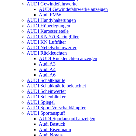
AUDI Gewindefahrwerke
AUDI Gewindefahrwerke anzeigen
Audi FMW
AUDI Handyhalterungen
AUDI Höherlegungen
AUDI Karosserieteile
AUDI KN 57i Racingfilter
AUDI KN Luftfilter
AUDI Nebelscheinwerfer
AUDI Rückleuchten
AUDI Rückleuchten anzeigen
Audi A3
Audi A4
Audi A6
AUDI Schaltknäufe
AUDI Schaltknäufe beleuchtet
AUDI Scheinwerfer
AUDI Seitenblinker
AUDI Spiegel
AUDI Sport Vorschalldämpfer
AUDI Sportauspuff
AUDI Sportauspuff anzeigen
Audi Bastuck
Audi Eisenmann
Audi Novus