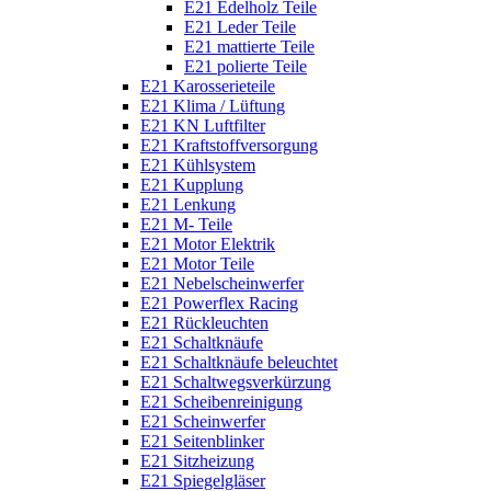
E21 Edelholz Teile
E21 Leder Teile
E21 mattierte Teile
E21 polierte Teile
E21 Karosserieteile
E21 Klima / Lüftung
E21 KN Luftfilter
E21 Kraftstoffversorgung
E21 Kühlsystem
E21 Kupplung
E21 Lenkung
E21 M- Teile
E21 Motor Elektrik
E21 Motor Teile
E21 Nebelscheinwerfer
E21 Powerflex Racing
E21 Rückleuchten
E21 Schaltknäufe
E21 Schaltknäufe beleuchtet
E21 Schaltwegsverkürzung
E21 Scheibenreinigung
E21 Scheinwerfer
E21 Seitenblinker
E21 Sitzheizung
E21 Spiegelgläser