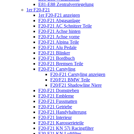
E81-E88 Zentralverriegelung
1er F20-F21
1er F20-F21 anzeigen
F20-F21 Abgasanlage
F20-F21 AC Schnitzer Teile
F20-F21 Achse hinten
F20-F21 Achse vorne
F20-F21 Alpina Teile
F20-F21 Alu Pedale
F20-F21 Blinker
F20-F21 Bordbuch
F20-F21 Bremsen Teile
F20-F21 Carstyling
F20-F21 Carstyling anzeigen
F20/F21 BMW Teile
F20/F21 Shadowline Niere
F20-F21 Domstreben
F20-F21 Embleme
F20-F21 Fussmatten
F20-F21 Getriebe
F20-F21 Handyhalterung
F20-F21 Interieur
F20-F21 Karosserieteile
F20-F21 KN 57i Racingfilter
F20-F21 KN Luftfilter