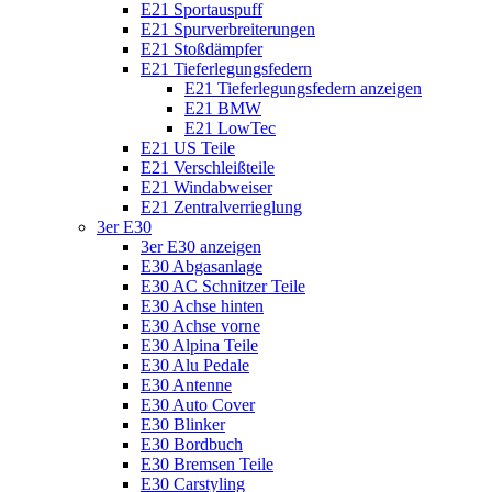
E21 Sportauspuff
E21 Spurverbreiterungen
E21 Stoßdämpfer
E21 Tieferlegungsfedern
E21 Tieferlegungsfedern anzeigen
E21 BMW
E21 LowTec
E21 US Teile
E21 Verschleißteile
E21 Windabweiser
E21 Zentralverrieglung
3er E30
3er E30 anzeigen
E30 Abgasanlage
E30 AC Schnitzer Teile
E30 Achse hinten
E30 Achse vorne
E30 Alpina Teile
E30 Alu Pedale
E30 Antenne
E30 Auto Cover
E30 Blinker
E30 Bordbuch
E30 Bremsen Teile
E30 Carstyling