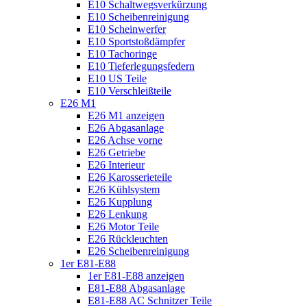
E10 Schaltwegsverkürzung
E10 Scheibenreinigung
E10 Scheinwerfer
E10 Sportstoßdämpfer
E10 Tachoringe
E10 Tieferlegungsfedern
E10 US Teile
E10 Verschleißteile
E26 M1
E26 M1 anzeigen
E26 Abgasanlage
E26 Achse vorne
E26 Getriebe
E26 Interieur
E26 Karosserieteile
E26 Kühlsystem
E26 Kupplung
E26 Lenkung
E26 Motor Teile
E26 Rückleuchten
E26 Scheibenreinigung
1er E81-E88
1er E81-E88 anzeigen
E81-E88 Abgasanlage
E81-E88 AC Schnitzer Teile