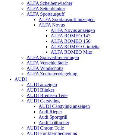
ALFA Scheibenwischer
ALFA Seitenblinker
ALFA Sportauspuff
ALFA Sportauspuff anzeigen
ALFA Novus
ALFA Novus anzeigen
ALFA ROMEO 147
ALFA ROMEO 156
ALFA ROMEO Giulietta
ALFA ROMEO Mito
ALFA Spurverbreiterungen
ALFA Verschleißteile
ALFA Windschotts
ALFA Zentralverriegelung
AUDI
AUDI anzeigen
AUDI Blinker
AUDI Bremsen Teile
AUDI Carstyling
AUDI Carstyling anzeigen
Audi Rieger
Audi Sportgrill
Audi Trittbretter
AUDI Chrom Teile
AUDI Funkfernbedienung