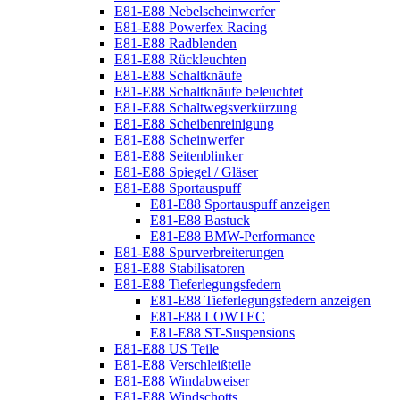
E81-E88 Nebelscheinwerfer
E81-E88 Powerfex Racing
E81-E88 Radblenden
E81-E88 Rückleuchten
E81-E88 Schaltknäufe
E81-E88 Schaltknäufe beleuchtet
E81-E88 Schaltwegsverkürzung
E81-E88 Scheibenreinigung
E81-E88 Scheinwerfer
E81-E88 Seitenblinker
E81-E88 Spiegel / Gläser
E81-E88 Sportauspuff
E81-E88 Sportauspuff anzeigen
E81-E88 Bastuck
E81-E88 BMW-Performance
E81-E88 Spurverbreiterungen
E81-E88 Stabilisatoren
E81-E88 Tieferlegungsfedern
E81-E88 Tieferlegungsfedern anzeigen
E81-E88 LOWTEC
E81-E88 ST-Suspensions
E81-E88 US Teile
E81-E88 Verschleißteile
E81-E88 Windabweiser
E81-E88 Windschotts