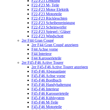
F22-F23 Lenkung
F22-F23 M- Teile
F22-F23 Motor Elektrik
F22-F23 Motorteile
F22-F23 Rückleuchten
F22-F23 Scheibenreinigung
F22-F23 Scheinwerfer
F22-F23 Spiegel / Gläser
F22-F23 Windschott
2er F44 Gran Coupé
2er F44 Gran Coupé anzeigen
F44 Achse vorne
F44 Interieor
F44 Karosserieteile
2er F45-F46 Active Tourer
2er F45-F46 Active Tourer anzeigen
F45-F46 Abgasanlage
F45-F46 Achse vorne
F45-F46 Bordbuch
F45-F46 Handyhalterung
F45-F46 Interieur
F45-F46 Karosserieteile
F45-F46 Kühlsystem
F45-F46 M-Teile
F45-F46 Motorteile