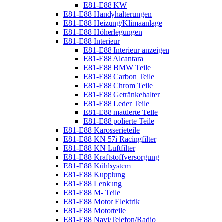
E81-E88 KW
E81-E88 Handyhalterungen
E81-E88 Heizung/Klimaanlage
E81-E88 Höherlegungen
E81-E88 Interieur
E81-E88 Interieur anzeigen
E81-E88 Alcantara
E81-E88 BMW Teile
E81-E88 Carbon Teile
E81-E88 Chrom Teile
E81-E88 Getränkehalter
E81-E88 Leder Teile
E81-E88 mattierte Teile
E81-E88 polierte Teile
E81-E88 Karosserieteile
E81-E88 KN 57i Racingfilter
E81-E88 KN Luftfilter
E81-E88 Kraftstoffversorgung
E81-E88 Kühlsystem
E81-E88 Kupplung
E81-E88 Lenkung
E81-E88 M- Teile
E81-E88 Motor Elektrik
E81-E88 Motorteile
E81-E88 Navi/Telefon/Radio