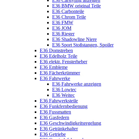
E36 Carstyling anzeigen
E36 BMW original Teile
E36 Carbonteile
E36 Chrom Teile
E36 FMW
E36 JOM
E36 Rieger
E36 Shadowline Niere
E36 Sport Stoßstangen, Spoiler
E36 Domstreben
E36 Edelholz Teile
E36 elektr. Fensterheber
E36 Embleme
E36 Fächerkrümmer
E36 Fahrwerke
E36 Fahrwerke anzeigen
E36 Lowtec
E36 Weitec
E36 Fahrwerksteile
E36 Funkfernbedienung
E36 Fussmatten
E36 Gasfedern
E36 Geschwindigkeitsregelung
E36 Getränkehalter
E36 Getriebe