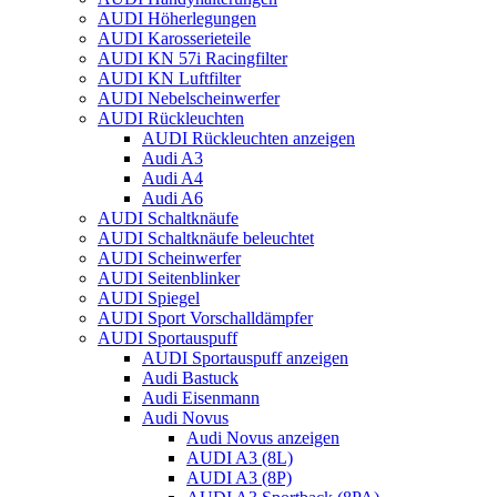
AUDI Höherlegungen
AUDI Karosserieteile
AUDI KN 57i Racingfilter
AUDI KN Luftfilter
AUDI Nebelscheinwerfer
AUDI Rückleuchten
AUDI Rückleuchten anzeigen
Audi A3
Audi A4
Audi A6
AUDI Schaltknäufe
AUDI Schaltknäufe beleuchtet
AUDI Scheinwerfer
AUDI Seitenblinker
AUDI Spiegel
AUDI Sport Vorschalldämpfer
AUDI Sportauspuff
AUDI Sportauspuff anzeigen
Audi Bastuck
Audi Eisenmann
Audi Novus
Audi Novus anzeigen
AUDI A3 (8L)
AUDI A3 (8P)