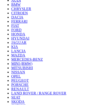
AUDI
BMW
CHRYSLER
CITROEN
DACIA
FERRARI
FIAT
FORD
HONDA
HYUNDAI
JAGUAR
KIA
LANCIA
MAZDA
MERCEDES-BENZ
MINI (BMW)
MITSUBISHI
NISSAN
OPEL
PEUGEOT
PORSCHE
RENAULT
LAND ROVER / RANGE ROVER
SEAT
SKODA