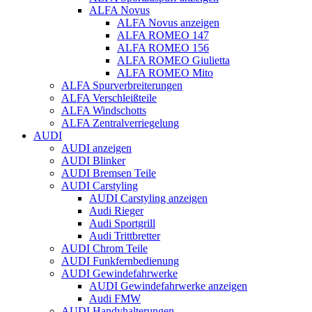
ALFA Novus
ALFA Novus anzeigen
ALFA ROMEO 147
ALFA ROMEO 156
ALFA ROMEO Giulietta
ALFA ROMEO Mito
ALFA Spurverbreiterungen
ALFA Verschleißteile
ALFA Windschotts
ALFA Zentralverriegelung
AUDI
AUDI anzeigen
AUDI Blinker
AUDI Bremsen Teile
AUDI Carstyling
AUDI Carstyling anzeigen
Audi Rieger
Audi Sportgrill
Audi Trittbretter
AUDI Chrom Teile
AUDI Funkfernbedienung
AUDI Gewindefahrwerke
AUDI Gewindefahrwerke anzeigen
Audi FMW
AUDI Handyhalterungen